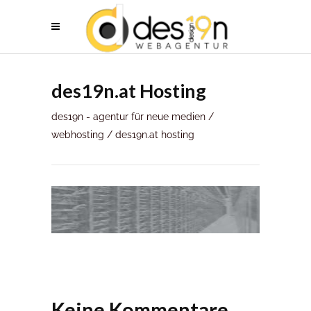
des19n.at Hosting
des19n - agentur für neue medien
/
webhosting
/
des19n.at hosting
Keine Kommentare