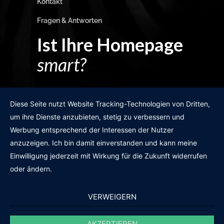
Kontakt
Fragen & Antworten
Ist Ihre Homepage
smart?
Egal wie man es dreht und wendet?
Diese Seite nutzt Website Tracking-Technologien von Dritten,
um ihre Dienste anzubieten, stetig zu verbessern und
Werbung entsprechend der Interessen der Nutzer
anzuzeigen. Ich bin damit einverstanden und kann meine
GRATIS WEBSITE-CHECK
Einwilligung jederzeit mit Wirkung für die Zukunft widerrufen
oder ändern.
VERWEIGERN
AKZEPTIEREN
© 2011-2020 |
des19n.at
|
iwant@des19n.at
|