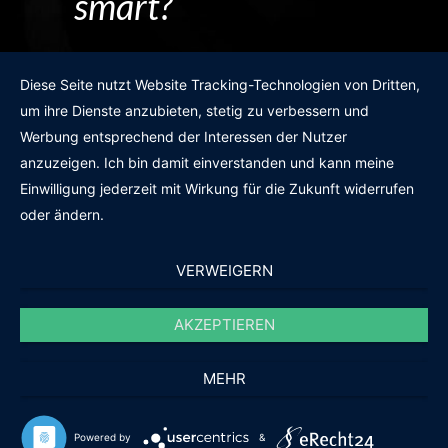
smart?
Egal wie man es dreht und wendet?
Diese Seite nutzt Website Tracking-Technologien von Dritten,
um ihre Dienste anzubieten, stetig zu verbessern und
Werbung entsprechend der Interessen der Nutzer
anzuzeigen. Ich bin damit einverstanden und kann meine
GRATIS WEBSITE-CHECK
Einwilligung jederzeit mit Wirkung für die Zukunft widerrufen
oder ändern.
VERWEIGERN
AKZEPTIEREN
© 2011-2020 |
des19n.at
|
iwant@des19n.at
|
+43 699 1990 19 19
MEHR
Ihre Full-Service Agentur. Daheim in
Wels – zu Hause im Netz.
Powered by
&