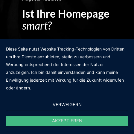
Ist Ihre Homepage
smart?
Egal wie man es dreht und wendet?
Diese Seite nutzt Website Tracking-Technologien von Dritten,
um ihre Dienste anzubieten, stetig zu verbessern und
Werbung entsprechend der Interessen der Nutzer
anzuzeigen. Ich bin damit einverstanden und kann meine
GRATIS WEBSITE-CHECK
Einwilligung jederzeit mit Wirkung für die Zukunft widerrufen
oder ändern.
VERWEIGERN
AKZEPTIEREN
© 2011-2020 |
des19n.at
|
iwant@des19n.at
|
+43 699 1990 19 19