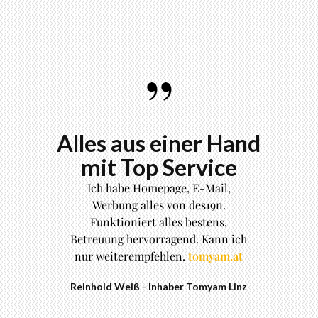
Alles aus einer Hand
mit Top Service
Ich habe Homepage, E-Mail,
Werbung alles von des19n.
Funktioniert alles bestens,
Dietmar K
ci-
Betreuung hervorragend. Kann ich
nur weiterempfehlen.
tomyam.at
avinci Wels
Reinhold Weiß
- Inhaber Tomyam Linz