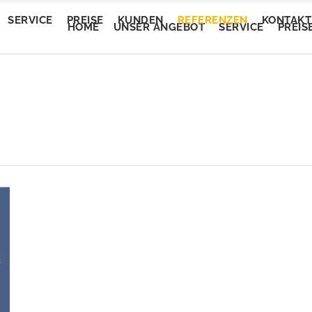
SERVICE
PREISE
KUNDEN
REFERENZEN
KONTAKT
HOME
UNSER ANGEBOT
SERVICE
PREIS
Trendautomobile
tEvent
Trendautomobile
tEvent
Lory Auto Wels
entalm
Lory Auto Wels
entalm
Autoputzerei
myam Linz
Autoputzerei
myam Linz
Pluscar
lan Welkovic
Pluscar
lan Welkovic
Plusleasing
schlmühle Gröbming
Plusleasing
schlmühle Gröbming
Schlafberatung Jost
fe Ring18
Schlafberatung Jost
fe Ring18
Schlafberatung Pachinger
partementhaus Beric
Schlafberatung Pachinger
partementhaus Beric
Dunstabzugsservice
tel Denk
Dunstabzugsservice