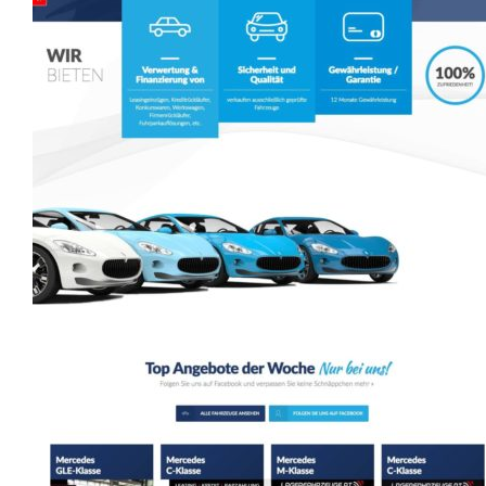
Ho
Wels im Bild
Da
Wels im Bild
Da
Planet first
Ab
Planet first
Ab
Alp
Alp