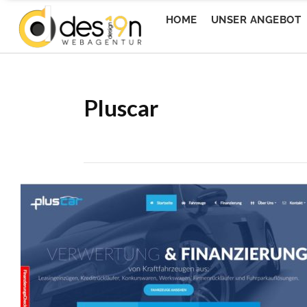
HOME
UNSER ANGEBOT
Pluscar
Messe Wels GmbH
1s
Messe Wels GmbH
1s
Wedesign
Ev
Wedesign
Ev
Welser Volksfest
To
Welser Volksfest
To
EventQuartier
Mi
EventQuartier
Mi
Livingbistro
Ti
Livingbistro
Ti
Imturm
Ca
Imturm
Ca
Da Wirt 4sFest
Ap
Da Wirt 4sFest
Ap
Donaualm Linz
Ho
Donaualm Linz