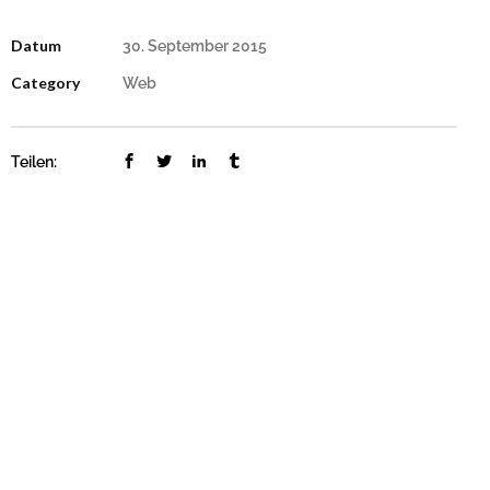
Reitanlage Weidenhof
Reitanlage Weidenhof
Ingenieurbüro Fiedler
Datum
30. September 2015
Ingenieurbüro Fiedler
Category
Web
Autoreinigung Vösendorf
Autoreinigung Vösendorf
Berliner Seilfabrik Ring Austria
n
Berliner Seilfabrik Ring Austria
n
Teilen:
Nina Zappl Trainings
Nina Zappl Trainings
WINTEX Motorradbekleidung
WINTEX Motorradbekleidung