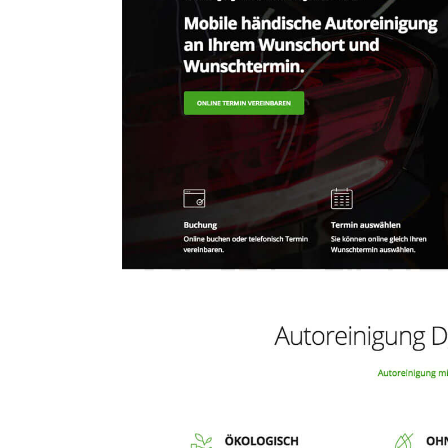
Ho
Wels im Bild
Da
Wels im Bild
Da
Planet first
Ab
Planet first
Ab
Alp
Alp