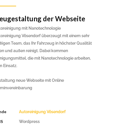
Reitanlage Weidenhof
Reitanlage Weidenhof
Ingenieurbüro Fiedler
eugestaltung der Webseite
Ingenieurbüro Fiedler
Autoreinigung Vösendorf
Autoreinigung Vösendorf
toreinigung mit Nanotechnologie
Berliner Seilfabrik Ring Austria
n
oreinigung Vösendorf überzeugt mit einem sehr
Berliner Seilfabrik Ring Austria
n
ißigen Team, das Ihr Fahrzeug in höchster Qualität
Nina Zappl Trainings
Nina Zappl Trainings
nen und außen reinigt. Dabei kommen
WINTEX Motorradbekleidung
nigungsmittel, die mit Nanotechnologie arbeiten,
WINTEX Motorradbekleidung
 Einsatz.
staltung neue Webseite mit Online
rminvereinbarung
nde
Autoreinigung Vösendorf
S
Wordpress