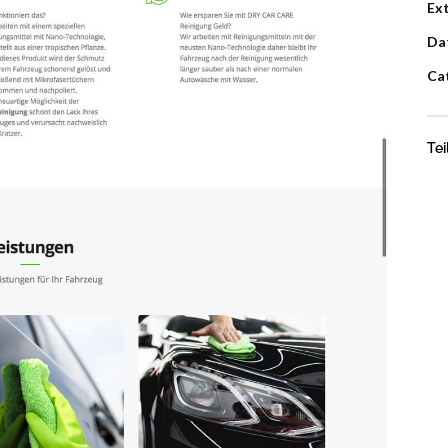
Ex
Da
Ca
Tei