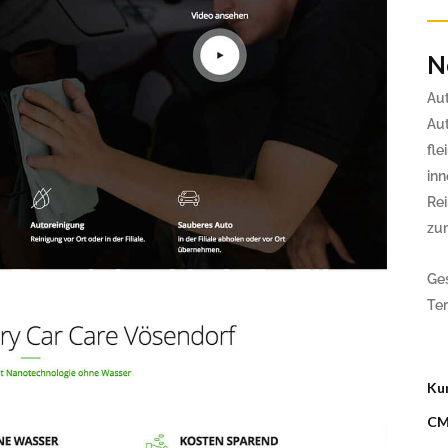
tel Denk
Glasfolierung
vinci Restaurant Wels
Glasfolierung
vinci Restaurant Wels
Lenzing-Stiftung
solut Bar Restaurant
N
Lenzing-Stiftung
solut Bar Restaurant
R.E.G.co.at
ine & Adriatic Golfsafari
R.E.G.co.at
Au
ine & Adriatic Golfsafari
Aha! A/V-Systemintegratio
Aut
Aha! A/V-Systemintegratio
fle
Uhrmann Gasgerätetechnik
Uhrmann Gasgerätetechnik
in
Malerei Farbenwerk
Rei
Malerei Farbenwerk
zum
+Plusleasing 2019
+Plusleasing 2019
KFZ Hofmair
Ge
KFZ Hofmair
Te
Ku
CM