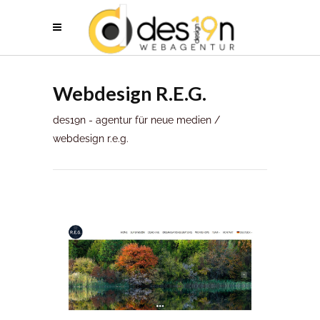
Webdesign R.E.G.
des19n - agentur für neue medien
/
webdesign r.e.g.