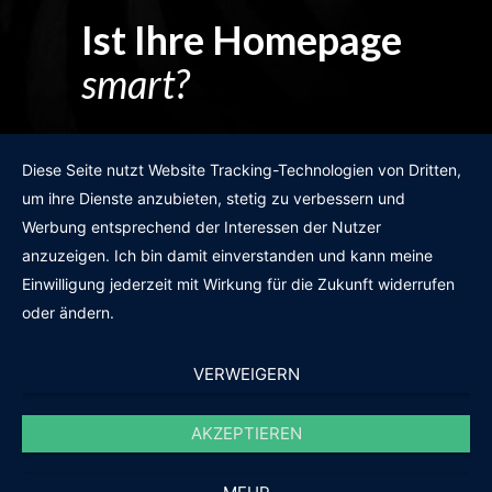
Ist Ihre Homepage
smart?
Egal wie man es dreht und wendet?
Diese Seite nutzt Website Tracking-Technologien von Dritten,
um ihre Dienste anzubieten, stetig zu verbessern und
Werbung entsprechend der Interessen der Nutzer
anzuzeigen. Ich bin damit einverstanden und kann meine
GRATIS WEBSITE-CHECK
Einwilligung jederzeit mit Wirkung für die Zukunft widerrufen
oder ändern.
VERWEIGERN
AKZEPTIEREN
© 2011-2020 |
des19n.at
|
iwant@des19n.at
|
+43 699 1990 19 19