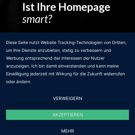
Ist Ihre Homepage
smart?
Egal wie man es dreht und wendet?
Diese Seite nutzt Website Tracking-Technologien von Dritten,
um ihre Dienste anzubieten, stetig zu verbessern und
Werbung entsprechend der Interessen der Nutzer
anzuzeigen. Ich bin damit einverstanden und kann meine
GRATIS WEBSITE-CHECK
Einwilligung jederzeit mit Wirkung für die Zukunft widerrufen
oder ändern.
VERWEIGERN
AKZEPTIEREN
© 2011-2020 |
des19n.at
|
iwant@des19n.at
|
+43 699 1990 19 19
MEHR