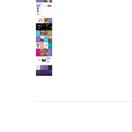
Ho
Wels im Bild
Da
Wels im Bild
Da
Planet first
Ab
Planet first
Ab
Alp
Alp