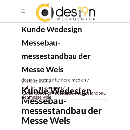
Kunde Wedesign
Messebau-
messestandbau der
Messe Wels
des19n - agentur für neue medien
/
9. Oktober 2016
Kunde Wedesign
webdesign wedesign
/
kunde wedesign messebau-messestandbau
Messebau-
der messe wels
messestandbau der
Messe Wels