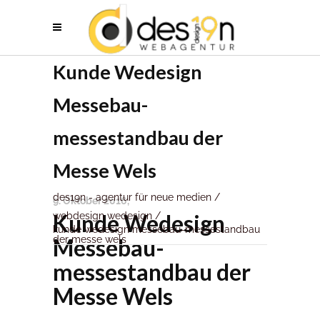
Kunde Wedesign
Messebau-
messestandbau der
Messe Wels
des19n - agentur für neue medien
/
9. Oktober 2016
Kunde Wedesign
webdesign wedesign
/
kunde wedesign messebau-messestandbau
Messebau-
der messe wels
messestandbau der
Messe Wels