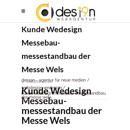
Kunde Wedesign
Messebau-
messestandbau der
Messe Wels
des19n - agentur für neue medien
/
9. Oktober 2016
Kunde Wedesign
webdesign wedesign
/
kunde wedesign messebau-messestandbau
Messebau-
der messe wels
messestandbau der
Messe Wels