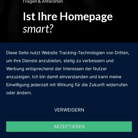
Fragen & Antworten
Ist Ihre Homepage
smart?
Egal wie man es dreht und wendet?
Diese Seite nutzt Website Tracking-Technologien von Dritten,
um ihre Dienste anzubieten, stetig zu verbessern und
Werbung entsprechend der Interessen der Nutzer
anzuzeigen. Ich bin damit einverstanden und kann meine
GRATIS WEBSITE-CHECK
Einwilligung jederzeit mit Wirkung für die Zukunft widerrufen
oder ändern.
VERWEIGERN
AKZEPTIEREN
© 2011-2020 |
des19n.at
|
iwant@des19n.at
|
+43 699 1990 19 19