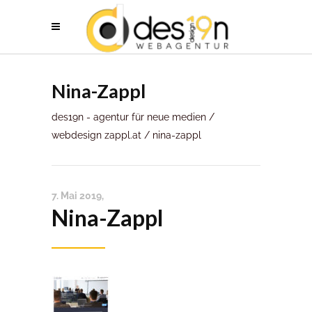
Nina-Zappl
des19n - agentur für neue medien
/
webdesign zappl.at
/
nina-zappl
7. Mai 2019
Nina-Zappl