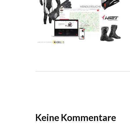
Ho
Wels im Bild
Da
Wels im Bild
Da
Planet first
Ab
Planet first
Ab
Alp
Alp
Keine Kommentare