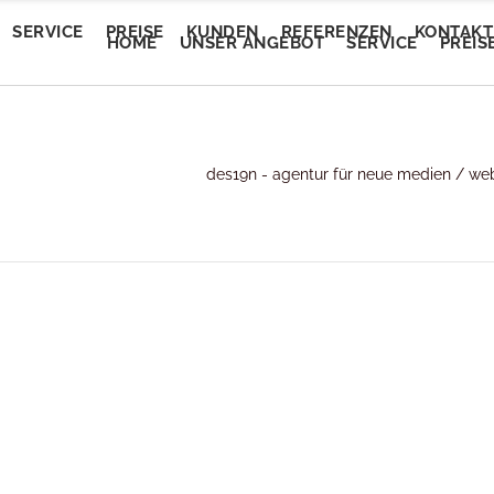
SERVICE
PREISE
KUNDEN
REFERENZEN
KONTAKT
HOME
UNSER ANGEBOT
SERVICE
PREIS
Trendautomobile
des19n - agentur für neue medien
/
web
tEvent
Trendautomobile
tEvent
Lory Auto Wels
entalm
Lory Auto Wels
entalm
Autoputzerei
myam Linz
Autoputzerei
myam Linz
Pluscar
lan Welkovic
Pluscar
lan Welkovic
Plusleasing
schlmühle Gröbming
Plusleasing
schlmühle Gröbming
Schlafberatung Jost
fe Ring18
Schlafberatung Jost
fe Ring18
Schlafberatung Pachinger
partementhaus Beric
Schlafberatung Pachinger
partementhaus Beric
Dunstabzugsservice
tel Denk
Dunstabzugsservice