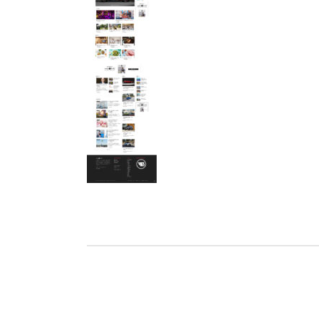
Ho
Wels im Bild
Da
Wels im Bild
Da
Planet first
Ab
Planet first
Ab
Alp
Alp