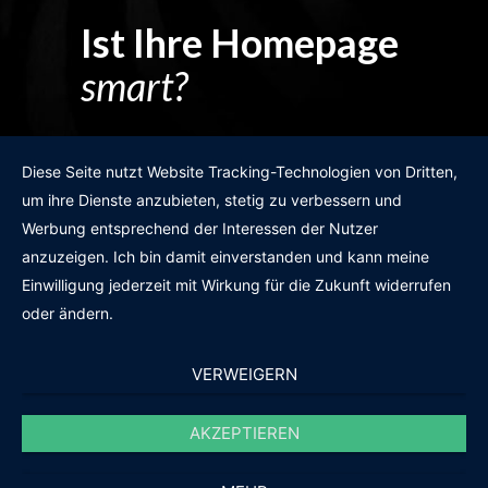
Ist Ihre Homepage
smart?
Egal wie man es dreht und wendet?
Diese Seite nutzt Website Tracking-Technologien von Dritten,
um ihre Dienste anzubieten, stetig zu verbessern und
Werbung entsprechend der Interessen der Nutzer
anzuzeigen. Ich bin damit einverstanden und kann meine
GRATIS WEBSITE-CHECK
Einwilligung jederzeit mit Wirkung für die Zukunft widerrufen
oder ändern.
VERWEIGERN
AKZEPTIEREN
© 2011-2020 |
des19n.at
|
iwant@des19n.at
|
+43 699 1990 19 19