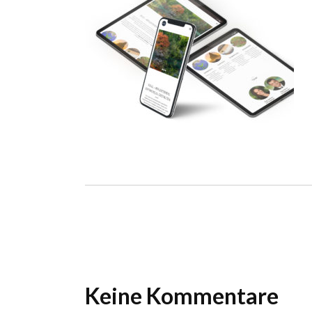
Ho
Wels im Bild
Da
Wels im Bild
Da
Planet first
Ab
Planet first
Ab
Alp
Alp
Keine Kommentare