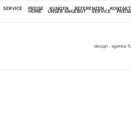
SERVICE
PREISE
KUNDEN
REFERENZEN
KONTAKT
HOME
UNSER ANGEBOT
SERVICE
PREIS
Trendautomobile
des19n - agentur f
tEvent
Trendautomobile
tEvent
Lory Auto Wels
entalm
Lory Auto Wels
entalm
Autoputzerei
myam Linz
Autoputzerei
myam Linz
Pluscar
lan Welkovic
Pluscar
lan Welkovic
Plusleasing
schlmühle Gröbming
Plusleasing
schlmühle Gröbming
Schlafberatung Jost
fe Ring18
Schlafberatung Jost
fe Ring18
Schlafberatung Pachinger
partementhaus Beric
Schlafberatung Pachinger
partementhaus Beric
Dunstabzugsservice
tel Denk
Dunstabzugsservice