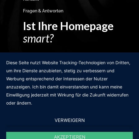
Fragen & Antworten
Ist Ihre Homepage
smart?
Egal wie man es dreht und wendet?
Diese Seite nutzt Website Tracking-Technologien von Dritten,
um ihre Dienste anzubieten, stetig zu verbessern und
Werbung entsprechend der Interessen der Nutzer
anzuzeigen. Ich bin damit einverstanden und kann meine
GRATIS WEBSITE-CHECK
Einwilligung jederzeit mit Wirkung für die Zukunft widerrufen
oder ändern.
VERWEIGERN
AKZEPTIEREN
© 2011-2020 |
des19n.at
|
iwant@des19n.at
|