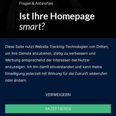
Fragen & Antworten
Ist Ihre Homepage
smart?
Egal wie man es dreht und wendet?
Diese Seite nutzt Website Tracking-Technologien von Dritten,
um ihre Dienste anzubieten, stetig zu verbessern und
Werbung entsprechend der Interessen der Nutzer
anzuzeigen. Ich bin damit einverstanden und kann meine
GRATIS WEBSITE-CHECK
Einwilligung jederzeit mit Wirkung für die Zukunft widerrufen
oder ändern.
VERWEIGERN
AKZEPTIEREN
© 2011-2020 |
des19n.at
|
iwant@des19n.at
|
+43 699 1990 19 19