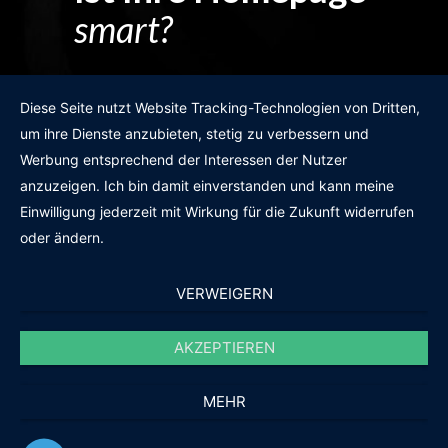
smart?
Egal wie man es dreht und wendet?
Diese Seite nutzt Website Tracking-Technologien von Dritten,
um ihre Dienste anzubieten, stetig zu verbessern und
Werbung entsprechend der Interessen der Nutzer
anzuzeigen. Ich bin damit einverstanden und kann meine
GRATIS WEBSITE-CHECK
Einwilligung jederzeit mit Wirkung für die Zukunft widerrufen
oder ändern.
VERWEIGERN
AKZEPTIEREN
© 2011-2020 |
des19n.at
|
iwant@des19n.at
|
+43 699 1990 19 19
MEHR
Ihre Full-Service Agentur. Daheim in