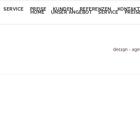
SERVICE
PREISE
KUNDEN
REFERENZEN
KONTAKT
HOME
UNSER ANGEBOT
SERVICE
PREIS
Trendautomobile
des19n - age
tEvent
Trendautomobile
tEvent
Lory Auto Wels
entalm
Lory Auto Wels
entalm
Autoputzerei
myam Linz
Autoputzerei
myam Linz
Pluscar
lan Welkovic
Pluscar
lan Welkovic
Plusleasing
schlmühle Gröbming
Plusleasing
schlmühle Gröbming
Schlafberatung Jost
fe Ring18
Schlafberatung Jost
fe Ring18
Schlafberatung Pachinger
partementhaus Beric
Schlafberatung Pachinger
partementhaus Beric
Dunstabzugsservice
tel Denk
Dunstabzugsservice