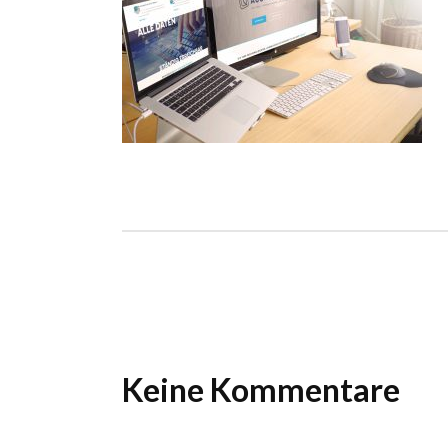
Ho
Wels im Bild
Da
Wels im Bild
Da
Planet first
Ab
Planet first
Ab
Alp
Alp
Keine Kommentare