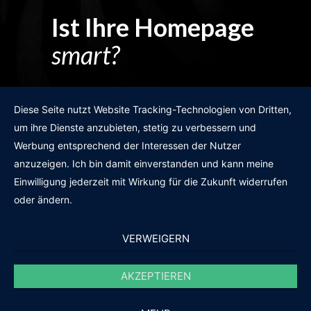
Ist Ihre Homepage
smart?
Egal wie man es dreht und wendet?
Diese Seite nutzt Website Tracking-Technologien von Dritten,
um ihre Dienste anzubieten, stetig zu verbessern und
Werbung entsprechend der Interessen der Nutzer
anzuzeigen. Ich bin damit einverstanden und kann meine
GRATIS WEBSITE-CHECK
Einwilligung jederzeit mit Wirkung für die Zukunft widerrufen
oder ändern.
VERWEIGERN
AKZEPTIEREN
© 2011-2020 |
des19n.at
|
iwant@des19n.at
|
+43 699 1990 19 19