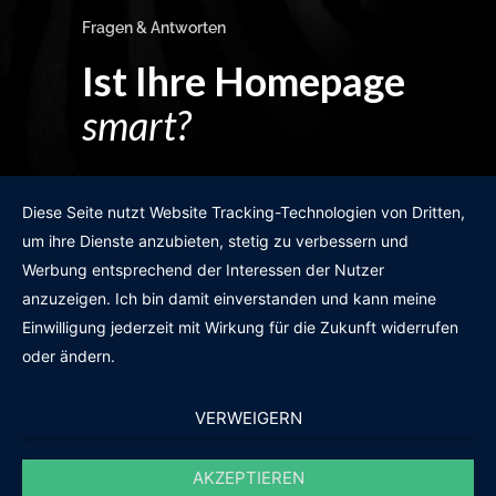
Fragen & Antworten
Ist Ihre Homepage
smart?
Egal wie man es dreht und wendet?
Diese Seite nutzt Website Tracking-Technologien von Dritten,
um ihre Dienste anzubieten, stetig zu verbessern und
Werbung entsprechend der Interessen der Nutzer
anzuzeigen. Ich bin damit einverstanden und kann meine
GRATIS WEBSITE-CHECK
Einwilligung jederzeit mit Wirkung für die Zukunft widerrufen
oder ändern.
VERWEIGERN
AKZEPTIEREN
© 2011-2020 |
des19n.at
|
iwant@des19n.at
|