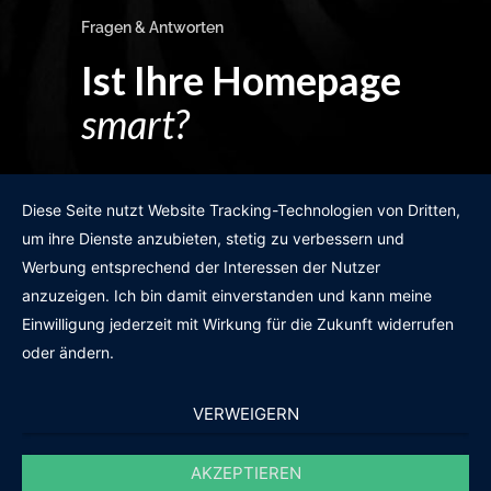
Fragen & Antworten
Ist Ihre Homepage
smart?
Egal wie man es dreht und wendet?
Diese Seite nutzt Website Tracking-Technologien von Dritten,
um ihre Dienste anzubieten, stetig zu verbessern und
Werbung entsprechend der Interessen der Nutzer
anzuzeigen. Ich bin damit einverstanden und kann meine
GRATIS WEBSITE-CHECK
Einwilligung jederzeit mit Wirkung für die Zukunft widerrufen
oder ändern.
VERWEIGERN
AKZEPTIEREN
© 2011-2020 |
des19n.at
|
iwant@des19n.at
|