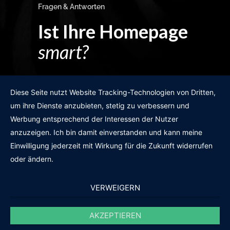
Fragen & Antworten
Ist Ihre Homepage
smart?
Egal wie man es dreht und wendet?
Diese Seite nutzt Website Tracking-Technologien von Dritten,
um ihre Dienste anzubieten, stetig zu verbessern und
Werbung entsprechend der Interessen der Nutzer
anzuzeigen. Ich bin damit einverstanden und kann meine
GRATIS WEBSITE-CHECK
Einwilligung jederzeit mit Wirkung für die Zukunft widerrufen
oder ändern.
VERWEIGERN
AKZEPTIEREN
© 2011-2020 |
des19n.at
|
iwant@des19n.at
|
+43 699 1990 19 19