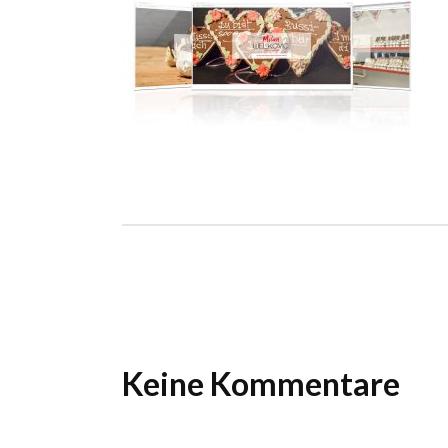
Ho
Wels im Bild
Da
Wels im Bild
Da
Planet first
Ab
Planet first
Ab
Alp
Alp
Keine Kommentare