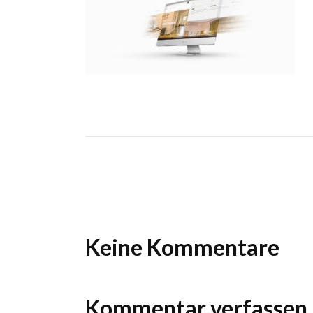
Ho
Wels im Bild
Da
Wels im Bild
Da
Planet first
Ab
Planet first
Ab
Alp
Alp
Keine Kommentare
Kommentar verfassen