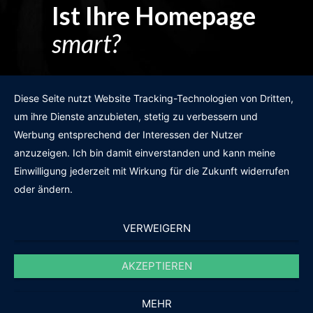
Ist Ihre Homepage
smart?
Egal wie man es dreht und wendet?
Diese Seite nutzt Website Tracking-Technologien von Dritten,
um ihre Dienste anzubieten, stetig zu verbessern und
Werbung entsprechend der Interessen der Nutzer
anzuzeigen. Ich bin damit einverstanden und kann meine
GRATIS WEBSITE-CHECK
Einwilligung jederzeit mit Wirkung für die Zukunft widerrufen
oder ändern.
VERWEIGERN
AKZEPTIEREN
© 2011-2020 |
des19n.at
|
iwant@des19n.at
|
+43 699 1990 19 19
MEHR