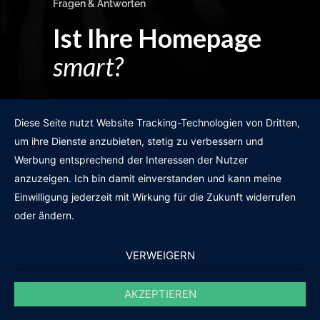
Fragen & Antworten
Ist Ihre Homepage
smart?
Egal wie man es dreht und wendet?
Diese Seite nutzt Website Tracking-Technologien von Dritten,
um ihre Dienste anzubieten, stetig zu verbessern und
Werbung entsprechend der Interessen der Nutzer
anzuzeigen. Ich bin damit einverstanden und kann meine
GRATIS WEBSITE-CHECK
Einwilligung jederzeit mit Wirkung für die Zukunft widerrufen
oder ändern.
VERWEIGERN
AKZEPTIEREN
© 2011-2020 |
des19n.at
|
iwant@des19n.at
|
+43 699 1990 19 19