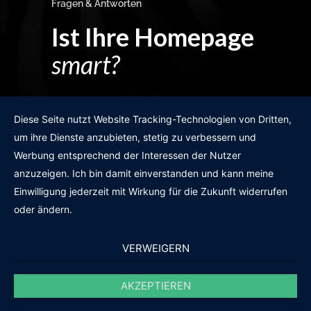
Fragen & Antworten
Ist Ihre Homepage
smart?
Egal wie man es dreht und wendet?
Diese Seite nutzt Website Tracking-Technologien von Dritten,
um ihre Dienste anzubieten, stetig zu verbessern und
Werbung entsprechend der Interessen der Nutzer
anzuzeigen. Ich bin damit einverstanden und kann meine
GRATIS WEBSITE-CHECK
Einwilligung jederzeit mit Wirkung für die Zukunft widerrufen
oder ändern.
VERWEIGERN
AKZEPTIEREN
© 2011-2020 |
des19n.at
|
iwant@des19n.at
|
+43 699 1990 19 19