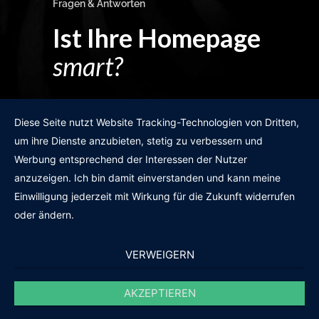
Fragen & Antworten
Ist Ihre Homepage
smart?
Egal wie man es dreht und wendet?
Diese Seite nutzt Website Tracking-Technologien von Dritten,
um ihre Dienste anzubieten, stetig zu verbessern und
Werbung entsprechend der Interessen der Nutzer
anzuzeigen. Ich bin damit einverstanden und kann meine
GRATIS WEBSITE-CHECK
Einwilligung jederzeit mit Wirkung für die Zukunft widerrufen
oder ändern.
VERWEIGERN
AKZEPTIEREN
© 2011-2020 |
des19n.at
|
iwant@des19n.at
|
+43 699 1990 19 19