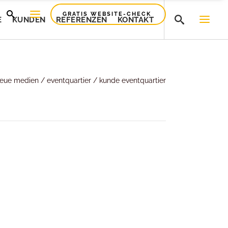
GRATIS WEBSITE-CHECK
E
KUNDEN
REFERENZEN
KONTAKT
Bridgelinz
neue medien
/
eventquartier
/
kunde eventquartier
Bridgelinz
Smartfile
Smartfile
Preciplast
Preciplast
HFE Sicherheitstechnik
HFE Sicherheitstechnik
Competence Cuvees
Competence Cuvees
Bodybar
Bodybar
Feuerwehr Vöcklabruck
Feuerwehr Vöcklabruck
Beric-Elektrotechnik
Beric-Elektrotechnik