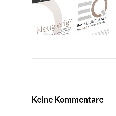
Ho
Wels im Bild
Da
Wels im Bild
Da
Planet first
Ab
Planet first
Ab
Alp
Alp
Keine Kommentare