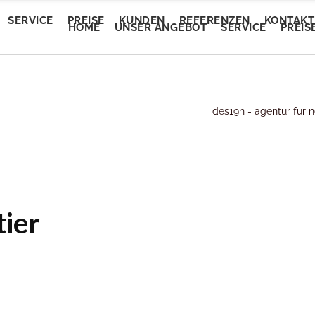
SERVICE
PREISE
KUNDEN
REFERENZEN
KONTAKT
HOME
UNSER ANGEBOT
SERVICE
PREIS
Trendautomobile
des19n - agentur für 
tEvent
Trendautomobile
tEvent
Lory Auto Wels
entalm
Lory Auto Wels
entalm
Autoputzerei
myam Linz
Autoputzerei
myam Linz
Pluscar
lan Welkovic
Pluscar
lan Welkovic
Plusleasing
ier
schlmühle Gröbming
Plusleasing
schlmühle Gröbming
Schlafberatung Jost
fe Ring18
Schlafberatung Jost
fe Ring18
Schlafberatung Pachinger
partementhaus Beric
Schlafberatung Pachinger
partementhaus Beric
Dunstabzugsservice
tel Denk
Dunstabzugsservice