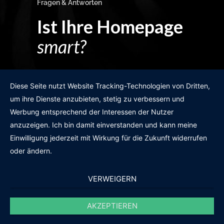
Fragen & Antworten
Ist Ihre Homepage
smart?
Egal wie man es dreht und wendet?
Diese Seite nutzt Website Tracking-Technologien von Dritten,
um ihre Dienste anzubieten, stetig zu verbessern und
Werbung entsprechend der Interessen der Nutzer
anzuzeigen. Ich bin damit einverstanden und kann meine
GRATIS WEBSITE-CHECK
Einwilligung jederzeit mit Wirkung für die Zukunft widerrufen
oder ändern.
VERWEIGERN
AKZEPTIEREN
© 2011-2020 |
des19n.at
|
iwant@des19n.at
|
+43 699 1990 19 19