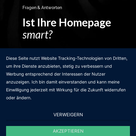
Fragen & Antworten
Ist Ihre Homepage
smart?
Egal wie man es dreht und wendet?
Diese Seite nutzt Website Tracking-Technologien von Dritten,
um ihre Dienste anzubieten, stetig zu verbessern und
Werbung entsprechend der Interessen der Nutzer
anzuzeigen. Ich bin damit einverstanden und kann meine
GRATIS WEBSITE-CHECK
Einwilligung jederzeit mit Wirkung für die Zukunft widerrufen
oder ändern.
VERWEIGERN
AKZEPTIEREN
© 2011-2020 |
des19n.at
|
iwant@des19n.at
|