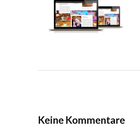
Ho
Wels im Bild
Da
Wels im Bild
Da
Planet first
Ab
Planet first
Ab
Alp
Alp
Keine Kommentare