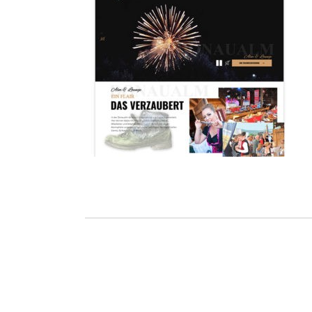
Ho
Wels im Bild
Da
Wels im Bild
Da
Planet first
Ab
Planet first
Ab
Alp
Alp