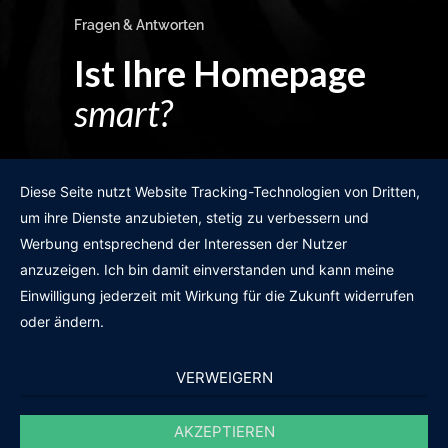
Fragen & Antworten
Ist Ihre Homepage
smart?
Egal wie man es dreht und wendet?
Diese Seite nutzt Website Tracking-Technologien von Dritten,
um ihre Dienste anzubieten, stetig zu verbessern und
Werbung entsprechend der Interessen der Nutzer
anzuzeigen. Ich bin damit einverstanden und kann meine
GRATIS WEBSITE-CHECK
Einwilligung jederzeit mit Wirkung für die Zukunft widerrufen
oder ändern.
VERWEIGERN
AKZEPTIEREN
© 2011-2020 |
des19n.at
|
iwant@des19n.at
|