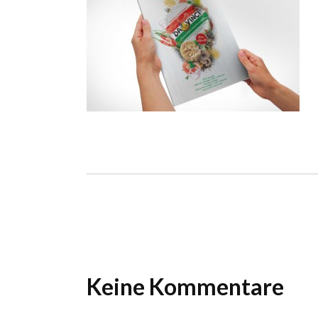
Ho
Wels im Bild
Da
Wels im Bild
Da
Planet first
Ab
Planet first
Ab
Alp
Alp
Keine Kommentare