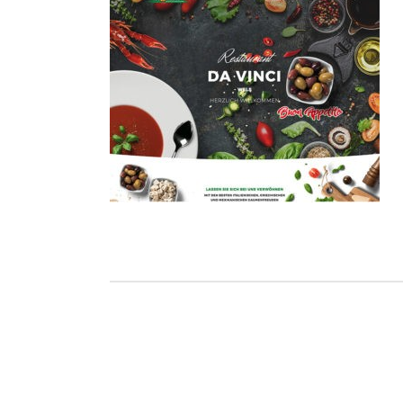
Ho
Wels im Bild
Da
Wels im Bild
Da
Planet first
Ab
Planet first
Ab
Alp
Alp