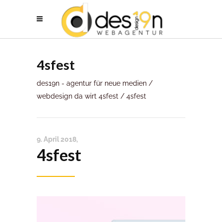
4sfest
des19n - agentur für neue medien
/
webdesign da wirt 4sfest
/
4sfest
9. April 2018
4sfest