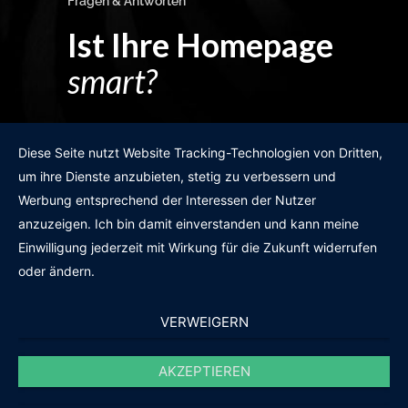
Fragen & Antworten
Ist Ihre Homepage
smart?
Egal wie man es dreht und wendet?
Diese Seite nutzt Website Tracking-Technologien von Dritten,
um ihre Dienste anzubieten, stetig zu verbessern und
Werbung entsprechend der Interessen der Nutzer
anzuzeigen. Ich bin damit einverstanden und kann meine
GRATIS WEBSITE-CHECK
Einwilligung jederzeit mit Wirkung für die Zukunft widerrufen
oder ändern.
VERWEIGERN
AKZEPTIEREN
© 2011-2020 |
des19n.at
|
iwant@des19n.at
|
+43 699 1990 19 19