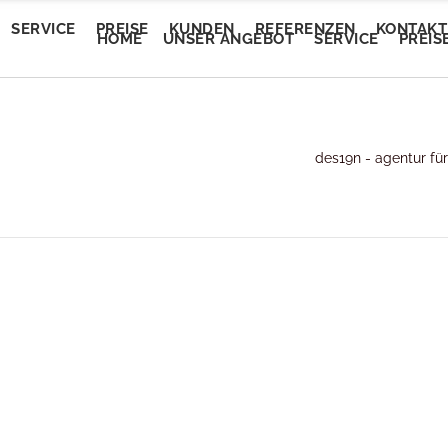
SERVICE
PREISE
KUNDEN
REFERENZEN
KONTAKT
HOME
UNSER ANGEBOT
SERVICE
PREIS
Trendautomobile
des19n - agentur fü
tEvent
Trendautomobile
tEvent
Lory Auto Wels
entalm
Lory Auto Wels
entalm
Autoputzerei
myam Linz
Autoputzerei
myam Linz
Pluscar
lan Welkovic
Pluscar
lan Welkovic
Plusleasing
schlmühle Gröbming
Plusleasing
schlmühle Gröbming
Schlafberatung Jost
fe Ring18
Schlafberatung Jost
fe Ring18
Schlafberatung Pachinger
partementhaus Beric
Schlafberatung Pachinger
partementhaus Beric
Dunstabzugsservice
tel Denk
Dunstabzugsservice