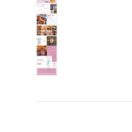
Ho
Wels im Bild
Da
Wels im Bild
Da
Planet first
Ab
Planet first
Ab
Alp
Alp