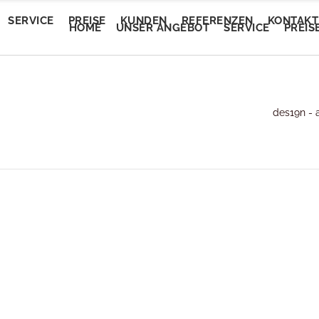
SERVICE
PREISE
KUNDEN
REFERENZEN
KONTAKT
HOME
UNSER ANGEBOT
SERVICE
PREIS
Trendautomobile
des19n - 
tEvent
Trendautomobile
tEvent
Lory Auto Wels
entalm
Lory Auto Wels
entalm
Autoputzerei
myam Linz
Autoputzerei
myam Linz
Pluscar
lan Welkovic
Pluscar
lan Welkovic
Plusleasing
schlmühle Gröbming
Plusleasing
schlmühle Gröbming
Schlafberatung Jost
fe Ring18
Schlafberatung Jost
fe Ring18
Schlafberatung Pachinger
partementhaus Beric
Schlafberatung Pachinger
partementhaus Beric
Dunstabzugsservice
tel Denk
Dunstabzugsservice