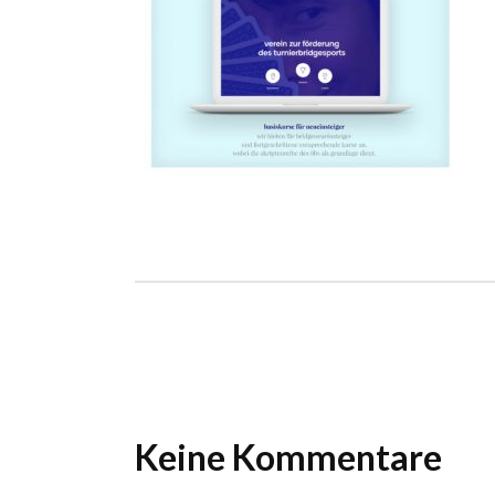
Ho
Wels im Bild
Da
Wels im Bild
Da
Planet first
Ab
Planet first
Ab
Alp
Alp
Keine Kommentare