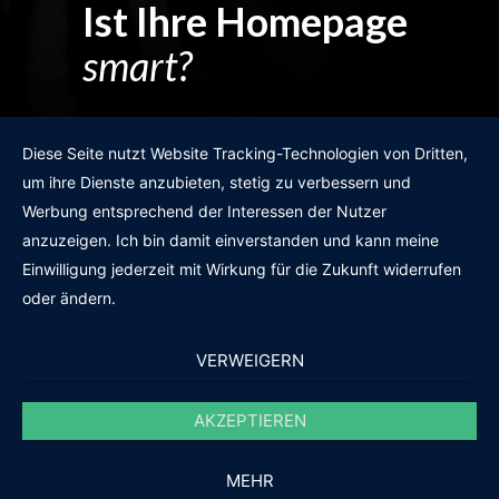
Ist Ihre Homepage
smart?
Egal wie man es dreht und wendet?
Diese Seite nutzt Website Tracking-Technologien von Dritten,
um ihre Dienste anzubieten, stetig zu verbessern und
Werbung entsprechend der Interessen der Nutzer
anzuzeigen. Ich bin damit einverstanden und kann meine
GRATIS WEBSITE-CHECK
Einwilligung jederzeit mit Wirkung für die Zukunft widerrufen
oder ändern.
VERWEIGERN
AKZEPTIEREN
© 2011-2020 |
des19n.at
|
iwant@des19n.at
|
+43 699 1990 19 19
MEHR