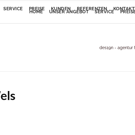
SERVICE
PREISE
KUNDEN
REFERENZEN
KONTAKT
HOME
UNSER ANGEBOT
SERVICE
PREIS
Trendautomobile
des19n - agentur 
tEvent
Trendautomobile
tEvent
Lory Auto Wels
entalm
Lory Auto Wels
entalm
Autoputzerei
myam Linz
Autoputzerei
myam Linz
Pluscar
lan Welkovic
Pluscar
lan Welkovic
Plusleasing
els
schlmühle Gröbming
Plusleasing
schlmühle Gröbming
Schlafberatung Jost
fe Ring18
Schlafberatung Jost
fe Ring18
Schlafberatung Pachinger
partementhaus Beric
Schlafberatung Pachinger
partementhaus Beric
Dunstabzugsservice
tel Denk
Dunstabzugsservice