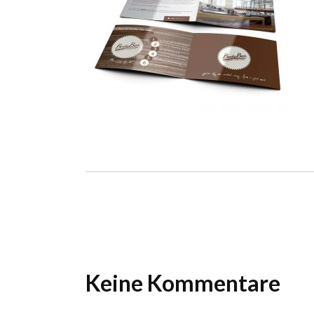
Ho
Wels im Bild
Da
Wels im Bild
Da
Planet first
Ab
Planet first
Ab
Alp
Alp
Keine Kommentare