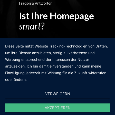
Fragen & Antworten
Ist Ihre Homepage
smart?
Egal wie man es dreht und wendet?
Diese Seite nutzt Website Tracking-Technologien von Dritten,
um ihre Dienste anzubieten, stetig zu verbessern und
Werbung entsprechend der Interessen der Nutzer
anzuzeigen. Ich bin damit einverstanden und kann meine
GRATIS WEBSITE-CHECK
Einwilligung jederzeit mit Wirkung für die Zukunft widerrufen
oder ändern.
VERWEIGERN
AKZEPTIEREN
© 2011-2020 |
des19n.at
|
iwant@des19n.at
|
+43 699 1990 19 19