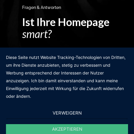
Fragen & Antworten
Ist Ihre Homepage
smart?
Egal wie man es dreht und wendet?
Diese Seite nutzt Website Tracking-Technologien von Dritten,
um ihre Dienste anzubieten, stetig zu verbessern und
Werbung entsprechend der Interessen der Nutzer
anzuzeigen. Ich bin damit einverstanden und kann meine
GRATIS WEBSITE-CHECK
Einwilligung jederzeit mit Wirkung für die Zukunft widerrufen
oder ändern.
VERWEIGERN
AKZEPTIEREN
© 2011-2020 |
des19n.at
|
iwant@des19n.at
|