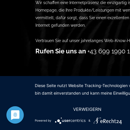
Wir schaffen eine Internetpräsenz die einzigartig i
Homepage, die Ihre Produkte/Leistungen mit wen
vermittelt, dafür sorgt, dass Sie einen exzellente
Internet gefunden werden.
Vertrauen Sie auf unser jahrelanges Web-Know-H
Rufen Sie uns an
+43 699 1990 1
Diese Seite nutzt Website Tracking-Technologien 
bin damit einverstanden und kann meine Einwilligu
VERWEIGERN
© 2011-2020 |
des19n.at
|
iwant@des19n.at
| +43 6
Powered by
&