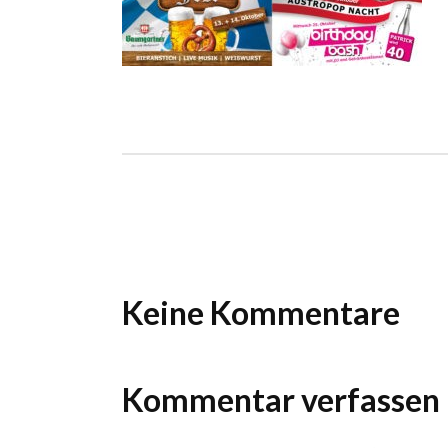
Ho
Wels im Bild
Da
Wels im Bild
Da
Planet first
Ab
Planet first
Ab
Alp
Alp
Keine Kommentare
Kommentar verfassen