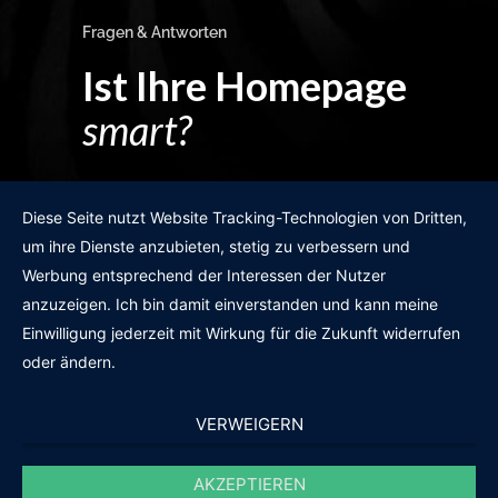
Fragen & Antworten
Ist Ihre Homepage
smart?
Egal wie man es dreht und wendet?
Diese Seite nutzt Website Tracking-Technologien von Dritten,
um ihre Dienste anzubieten, stetig zu verbessern und
Werbung entsprechend der Interessen der Nutzer
anzuzeigen. Ich bin damit einverstanden und kann meine
GRATIS WEBSITE-CHECK
Einwilligung jederzeit mit Wirkung für die Zukunft widerrufen
oder ändern.
VERWEIGERN
AKZEPTIEREN
© 2011-2020 |
des19n.at
|
iwant@des19n.at
|