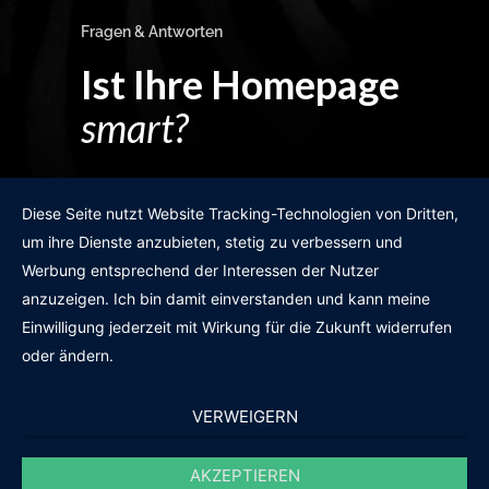
Fragen & Antworten
Ist Ihre Homepage
smart?
Egal wie man es dreht und wendet?
Diese Seite nutzt Website Tracking-Technologien von Dritten,
um ihre Dienste anzubieten, stetig zu verbessern und
Werbung entsprechend der Interessen der Nutzer
anzuzeigen. Ich bin damit einverstanden und kann meine
GRATIS WEBSITE-CHECK
Einwilligung jederzeit mit Wirkung für die Zukunft widerrufen
oder ändern.
VERWEIGERN
AKZEPTIEREN
© 2011-2020 |
des19n.at
|
iwant@des19n.at
|