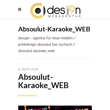
Absoulut-Karaoke_WEB
des19n - agentur für neue medien
/
printdesign absoulut bar aschach
/
absoulut-karaoke_web
9. April 2018
Absoulut-
Karaoke_WEB