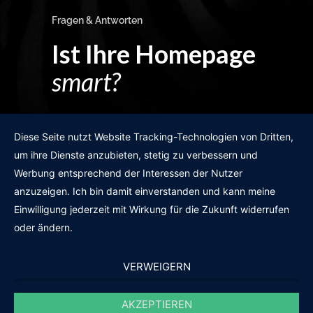
Fragen & Antworten
Ist Ihre Homepage
smart?
Egal wie man es dreht und wendet?
Diese Seite nutzt Website Tracking-Technologien von Dritten,
um ihre Dienste anzubieten, stetig zu verbessern und
Werbung entsprechend der Interessen der Nutzer
anzuzeigen. Ich bin damit einverstanden und kann meine
GRATIS WEBSITE-CHECK
Einwilligung jederzeit mit Wirkung für die Zukunft widerrufen
oder ändern.
VERWEIGERN
AKZEPTIEREN
© 2011-2020 |
des19n.at
|
iwant@des19n.at
|